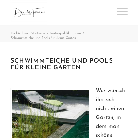
Du bist hier:
Startseite
/
Gartenpublikationen
/
Schwimmteiche und Pools für kleine Gärten
SCHWIMMTEICHE UND POOLS
FÜR KLEINE GÄRTEN
Wer wünscht
ihn sich
nicht, einen
Garten, in
dem man
schöne